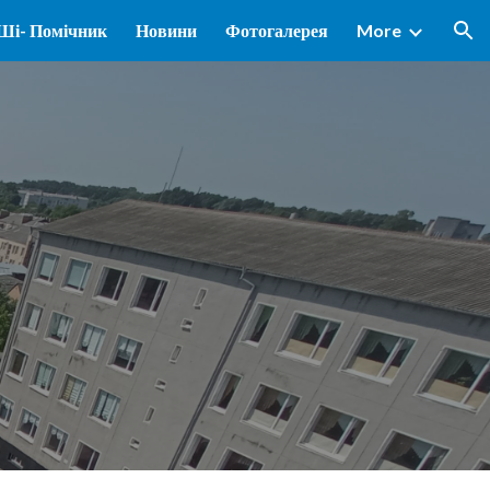
Ші- Помічник
Новини
Фотогалерея
More
ion