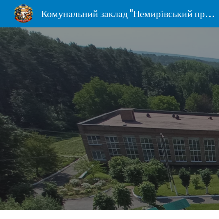
Комунальний заклад "Немирівський професійний ліцей" Вінницької обласної Ради
Sk